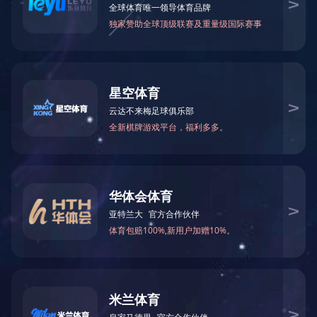
全部分类
轨链
链片
履带总成
驱动