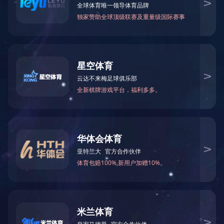
企业概况
发展历程
开云体育（中国）官方网站
企业荣誉
关于三特