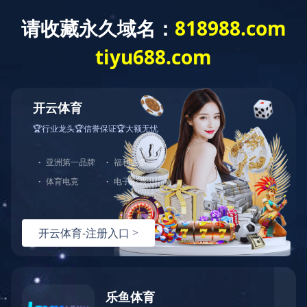
开云体育（中国）官方网站
你好，欢迎来到开云体育（中国）官方网站-开云 SPORTS 官方网站！
开云体育（中国）官方网站
销售服务
人力资源
开