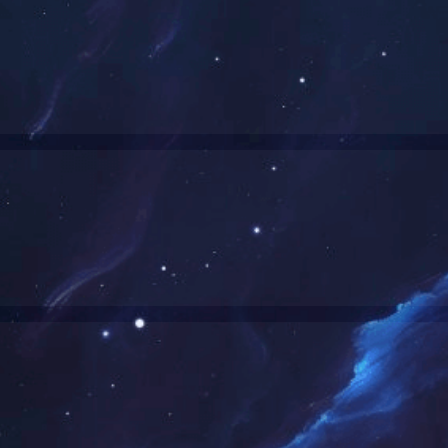
驱动轮
驱动齿
支重轮
引导轮
托链轮
PC30
PC35
PC40-7
PC45
PC100-5
PC120-5
PC300-7
PC360
EX100
EX120
EX200-1
EX300-1
SK030
SK40
SK120
SK100
E120
E200B
E320
E325