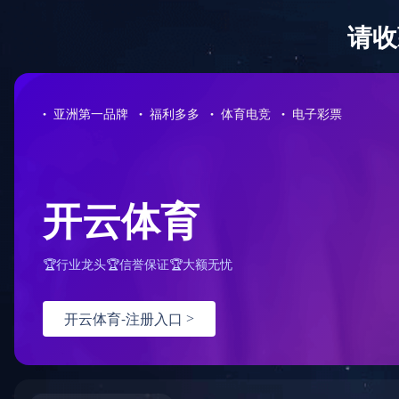
开云体育（中国）官方网站
你好，欢迎来到开云体育（中国）官方网站-开云 SPORTS 官方网站！
开云体育（中国）
销售服务
人力