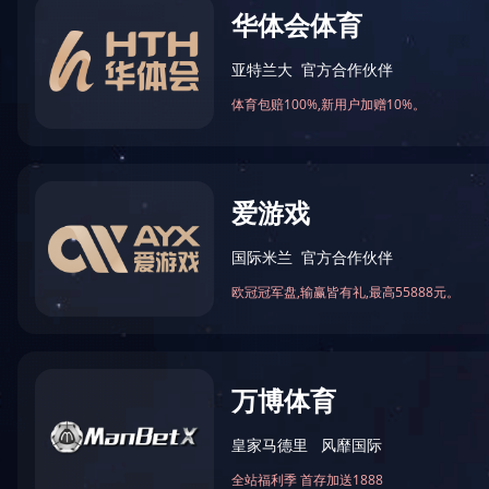
全部分类
轨链
链片
履带总成
产品
全部型号
PC20
型号
PC60-6
开云体育（中
国）官方网站-
EX40
EX60-3
开云 SPORTS
EX875
SK015
SK450
E70B