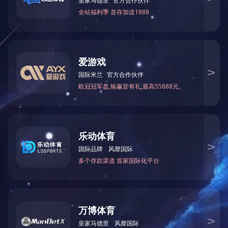
E320
E325
E330
HD250
HD700
SH5
DH55
DH130
DH2
D65(S/D)
D85(S/D)
D7G(
关于三特
企业概况