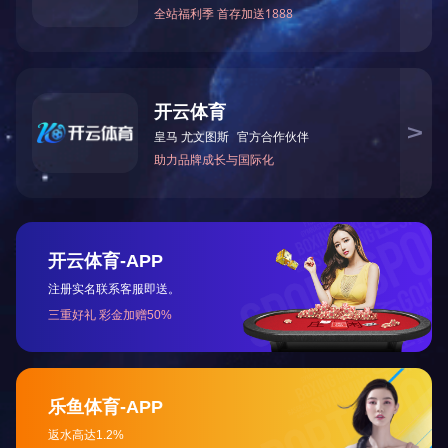
大家都在看
轨链 样品