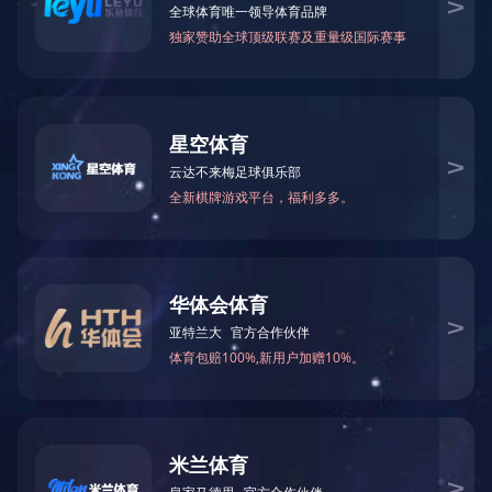
全部分类
轨链
链片
履带总成
驱动