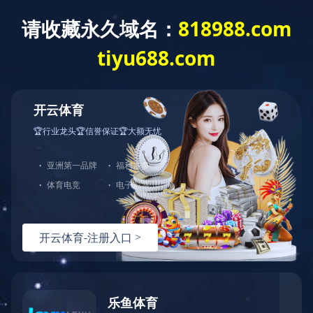
开云体育（中国）官方网站
你好，欢迎来到开云体育（中国）官方网站-开云 SPORTS 官方网站！
开云体育（中国）官方网站
销售服务
人力资源
开