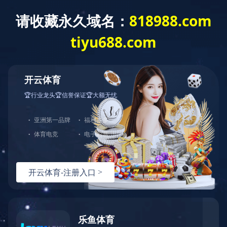
开云体育（中国）官方网站
你好，欢迎来到开云体育（中国）官方网站-开云 SPORTS 官方网站！
开云体育（中国）官方网站
销售服务
人力资源
开