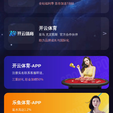
分享到：
开云体育（中国）官方网站相关的文章
湖南三特晋级国家级专精特新“小巨人”企业
2022-03-03
高新技术企业
2021-05-22
工程技术研究中心
2021-05-21
关于三特
企业概况