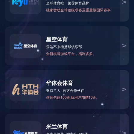
企业概况
发展历程
开云体育（中国）官方网站
时间：2